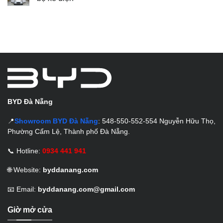
BYD Đà Nẵng
📍
Showroom BYD Đà Nẵng
: 548-550-552-554 Nguyễn Hữu Thọ,
Phường Cẩm Lệ, Thành phố Đà Nẵng.
📞 Hotline:
0934 441 941
🌐 Website:
byddanang.com
📧 Email:
byddanang.com@gmail.com
Giờ mở cửa