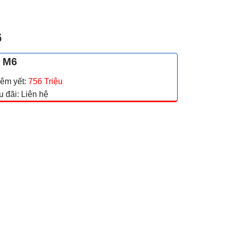
6
 M6
iêm yết:
756 Triệu
u đãi: Liên hệ