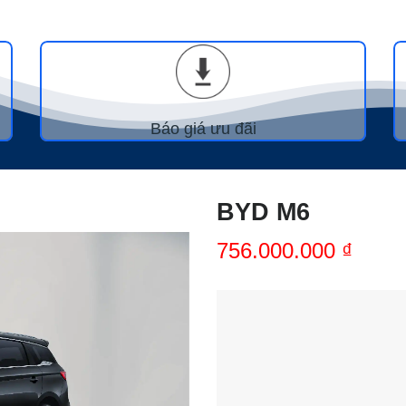
Báo giá ưu đãi
BYD M6
756.000.000
₫