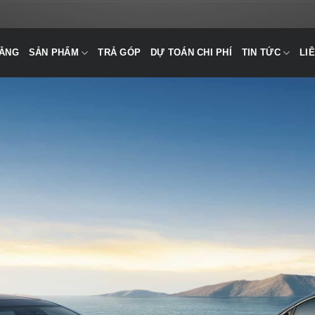
NẴNG
SẢN PHẨM
TRẢ GÓP
DỰ TOÁN CHI PHÍ
TIN TỨC
LI