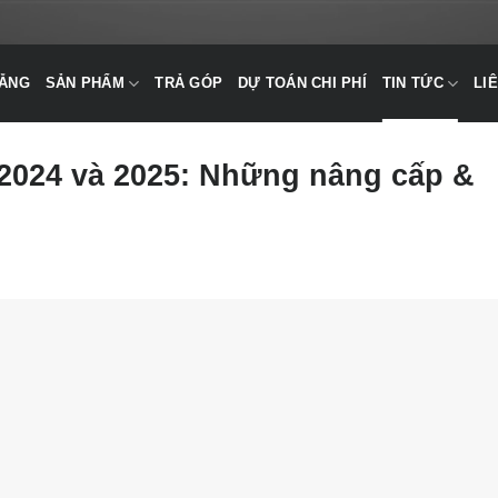
NẴNG
SẢN PHẨM
TRẢ GÓP
DỰ TOÁN CHI PHÍ
TIN TỨC
LI
 2024 và 2025: Những nâng cấp &