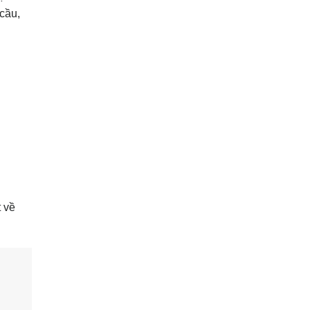
cầu,
t về