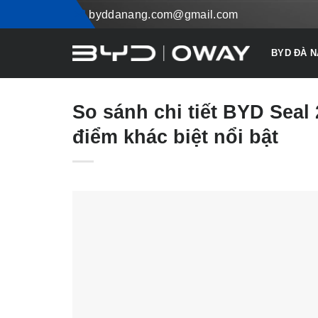
Skip
byddanang.com@gmail.com
to
content
BYD ĐÀ 
So sánh chi tiết BYD Seal
điểm khác biệt nổi bật